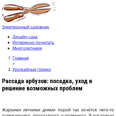
Электронный садовник
Ваш электронный садовник
Онлайн журнал для садовод и огродников.
Дизайн сада
Интересно почитать
Многолетники
Главная
>
Урожайные грядки
Рассада арбузов: посадка, уход и
решение возможных проблем
Жаркими летними днями порой так хочется чего-то
освежающего, прохладного и полезного. В магазинах