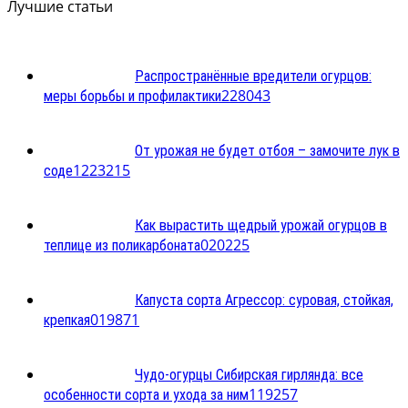
Лучшие статьи
Распространённые вредители огурцов:
2
28043
меры борьбы и профилактики
От урожая не будет отбоя – замочите лук в
12
23215
соде
Как вырастить щедрый урожай огурцов в
0
20225
теплице из поликарбоната
Капуста сорта Агрессор: суровая, стойкая,
0
19871
крепкая
Чудо-огурцы Сибирская гирлянда: все
1
19257
особенности сорта и ухода за ним