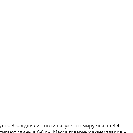
ток. В каждой листовой пазухе формируется по 3-4
гают длины в 6-8 см. Масса товарных экземпляров –