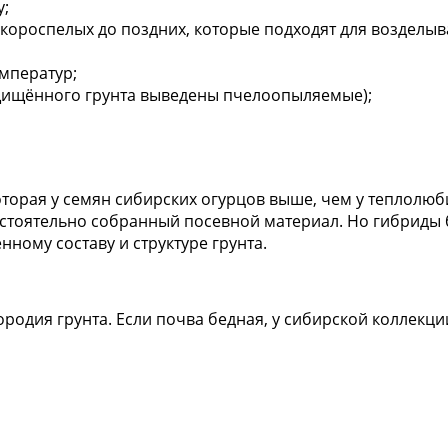
у;
короспелых до поздних, которые подходят для возделыв
емператур;
щищённого грунта выведены пчелоопыляемые);
торая у семян сибирских огурцов выше, чем у теплолю
остоятельно собранный посевной материал. Но гибриды 
ному составу и структуре грунта.
родия грунта. Если почва бедная, у сибирской коллекц