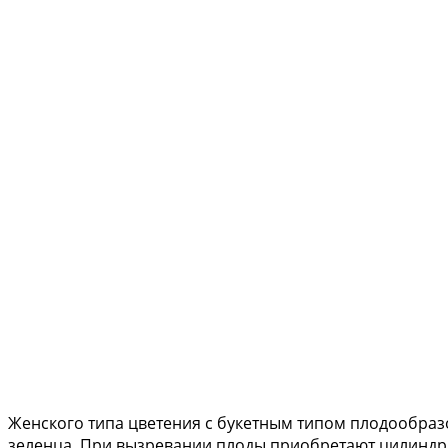
Женского типа цветения с букетным типом плодообразов
зеленца. При вызревании плоды приобретают цилиндри