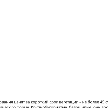
ания ценят за короткий срок вегетации – не более 45 су
ческую форму. Крупнобугорчатые, белошипые, они дости