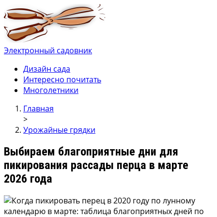
Электронный садовник
Ваш электронный садовник
Онлайн журнал для садовод и огродников.
Дизайн сада
Интересно почитать
Многолетники
Главная
>
Урожайные грядки
Выбираем благоприятные дни для
пикирования рассады перца в марте
2026 года