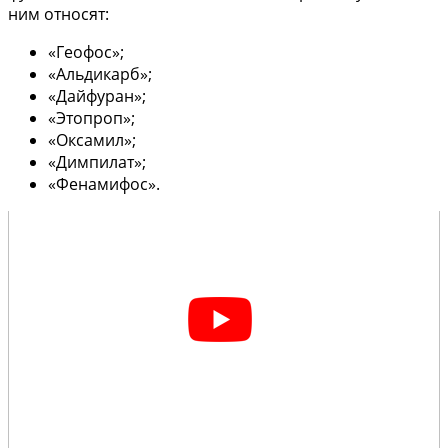
ним относят:
«Геофос»;
«Альдикарб»;
«Дайфуран»;
«Этопроп»;
«Оксамил»;
«Димпилат»;
«Фенамифос».