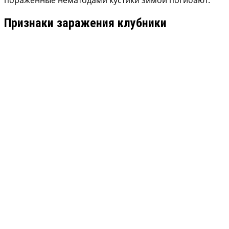
пораженные нематодами кустики зимой погибают.
Признаки заражения клубники