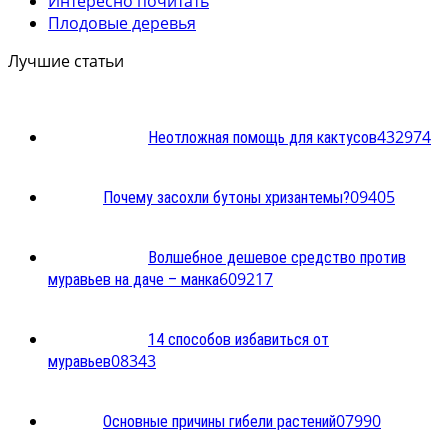
Интересно почитать
Плодовые деревья
Лучшие статьи
4
32974
Неотложная помощь для кактусов
0
9405
Почему засохли бутоны хризантемы?
Волшебное дешевое средство против
60
9217
муравьев на даче – манка
14 способов избавиться от
0
8343
муравьев
0
7990
Основные причины гибели растений