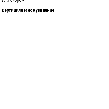
или Скором.
Вертициллезное увядание