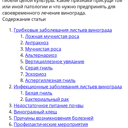
гибели целой культуры.
Какие признаки присущи той
или иной патологии и что нужно предпринять для
своевременного лечение винограда.
Содержание статьи
Грибковые заболевания листьев винограда
Ложная мучнистая роса
Антракноз
Мучнистая роса
Альтернариоз
Вертициллезное увядание
Серая гниль
Эскориоз
Аспергиллезная гниль
Инфекционные заболевания листьев винограда
Белая гниль
Бактериальный рак
Недостаточное питание почвы
Виноградный клещ
Причины возникновения болезней
Профилактические мероприятия