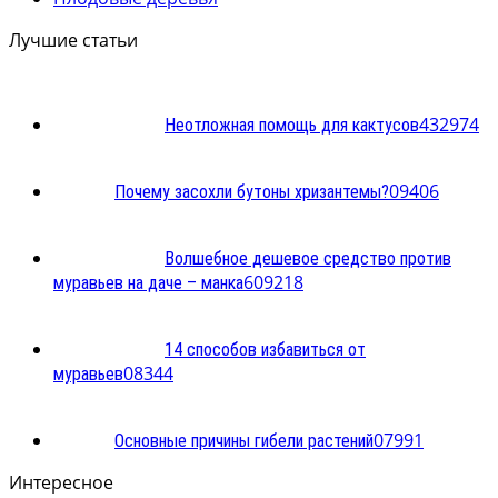
Лучшие статьи
4
32974
Неотложная помощь для кактусов
0
9406
Почему засохли бутоны хризантемы?
Волшебное дешевое средство против
60
9218
муравьев на даче – манка
14 способов избавиться от
0
8344
муравьев
0
7991
Основные причины гибели растений
Интересное