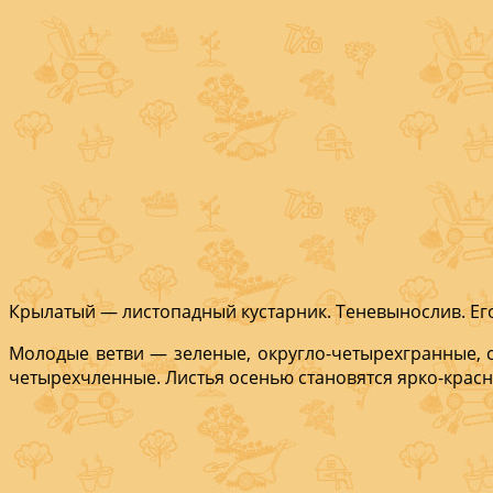
Крылатый — листопадный кустарник. Теневынослив. Его р
Молодые ветви — зеленые, округло-четырехгранные, 
четырехчленные. Листья осенью становятся ярко-крас