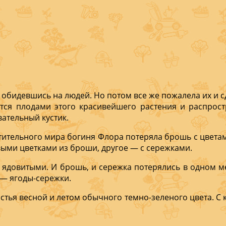
, обидевшись на людей. Но потом все же пожалела их и с
ется плодами этого красивейшего растения и распростр
атель­ный кустик.
тительного мира богиня Флора потеряла брошь с цветами
выми цветками из бро­ши, другое — с сережками.
я ядо­витыми. И брошь, и сережка потерялись в одном ме
 — ягоды-сережки.
стья весной и летом обычного темно-зеленого цвета. С 