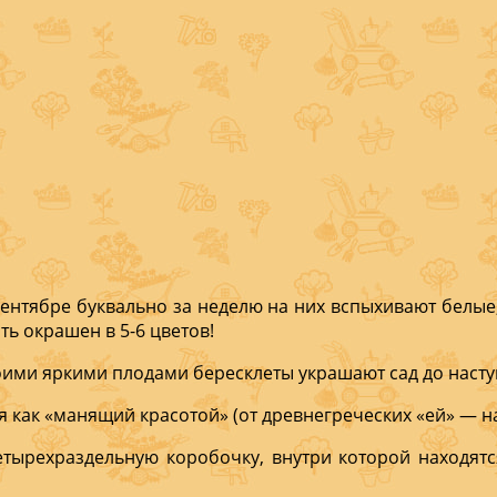
ентя­бре буквально за неделю на них вспыхива­ют белые
ть окрашен в 5-6 цветов!
воими яркими плодами бересклеты украшают сад до наст
как «ма­нящий красотой» (от древ­негреческих «ей» — н
тырехраздельную коробочку, вну­три которой нахо­дятс