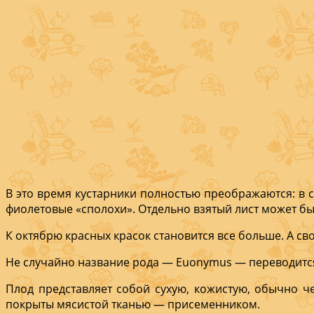
В это время кустарники полностью преображаются: в с
фиолето­вые «сполохи». Отдельно взятый лист может бы
К октябрю красных красок становится все больше. А с
Не случайно название рода — Euonym­us — переводится 
Плод представляет собой сухую, кожистую, обычно че
покрыты мяси­стой тканью — присеменником.