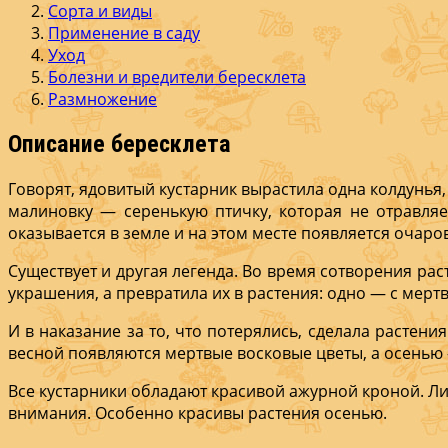
Сорта и виды
Применение в саду
Уход
Болезни и вредители бересклета
Размножение
Описание бересклета
Говорят, ядовитый ку­старник вырастила од­на колдунья
малиновку — серень­кую птичку, которая не от­равля
оказывается в земле и на этом месте появляется очаров
Существует и другая легенда. Во время сотворения рас­
украшения, а превратила их в расте­ния: одно — с мерт
И в наказание за то, что поте­рялись, сделала рас­тени
весной появляются мертвые вос­ковые цветы, а осенью
Все кустарники обла­дают красивой ажурной кроной. Ли
внимания. Особенно кра­сивы растения осенью.