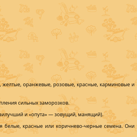
, желтые, оран­жевые, розовые, красные, карминовые и
упления сильных заморозков.
аи­лучший и «опута» — зову­щий, манящий).
я белые, крас­ные или коричне­во-черные семена. Они