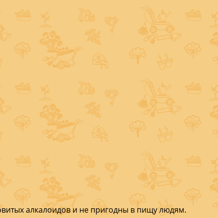
овитых ал­калоидов и не пригодны в пищу людям.