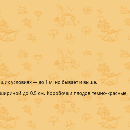
­ших условиях — до 1 м, но бывает и выше.
­риной до 0,5 см. Коробоч­ки плодов темно-красные,