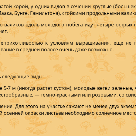
­той корой, у одних видов в сечении круглые (большек
аака, Бунге, Гамильто­на), стойкими продольны­ми валик
то валиков вдоль молодого побега идут четыре острых
нег.
 непри­хотливостью к условиям выращива­ния, еще не 
ование в средней полосе очень даже возможно.
ь следую­щие виды:
5-7 м (иногда растет кустом), молодые ветви зеленые, 
рестообразные, — темно-красными или ро­зовыми, со с
ние. Для этого на участке сажают не менее двух экзе
ой осенней окраски листьев необходимо солнечное мест