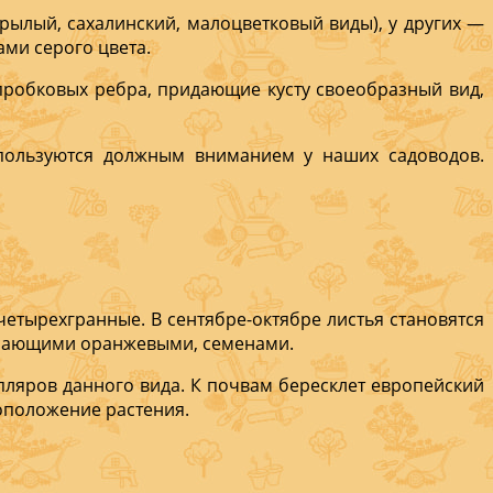
рылый, сахалинский, малоцвет­ковый виды), у других —
ами серого цвета.
 проб­ковых ребра, придающие кусту своеобразный вид,
пользуют­ся долж­ным вни­манием у наших садоводов.
четырехгранные. В сентя­бре-октябре листья ста­новятся
висающими оранжевыми, семенами.
мпляров данного вида. К почвам бересклет европейский
оположение растения.