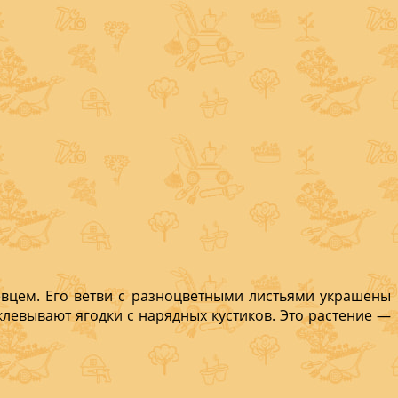
ревцем. Его ветви с разноцветными листьями украшены
левывают ягод­ки с нарядных кустиков. Это растение —