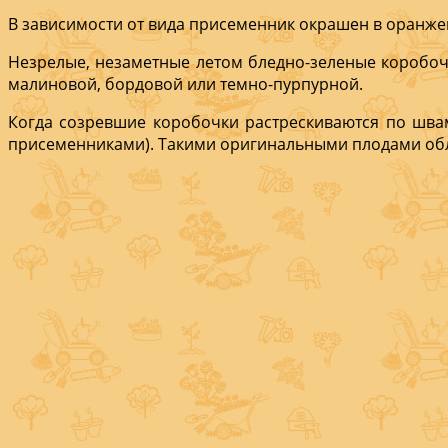
В за­висимости от ви­да присеменник окрашен в оранж
Незрелые, незаметные ле­том бледно-зеленые ко­робоч
малиновой, бордовой или темно-пур­пурной.
Когда созревшие коробочки растрескива­ются по швам
присеменниками). Таки­ми оригинальными пло­дами обл