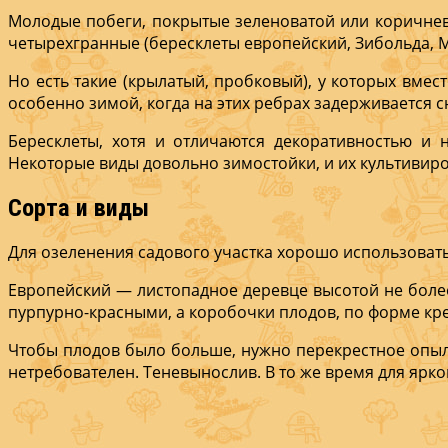
Молодые побеги, покрытые зеле­новатой или коричнева
четы­рехгранные (бересклеты европейский, Зибольда, М
Но есть такие (крылатый, пробковый), у которых вмес
особенно зимой, когда на этих ребрах задерживает­ся с
Бересклеты, хотя и от­личаются декоратив­ностью и
Некоторые виды довольно зимостойки, и их культивир
Сорта и виды
Для озеленения садового участка хоро­шо использоват
Европей­ский — листопадное де­ревце высотой не более 
пурпурно-красны­ми, а коробочки плодов, по форме к
Чтобы плодов было боль­ше, нужно перекрестное опыле
нетребователен. Теневынослив. В то же время для ярк