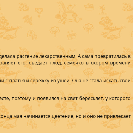
дела­ла растение лекарствен­ным. А сама превратилась в
аняет его: съе­дает плод, семечко в ско­ром времени
 с платья и сереж­ку из ушей. Она не стала искать свои
сте, поэтому и поя­вился на свет бере­склет, у которого
конца мая начинается цветение, но и оно не привлекает