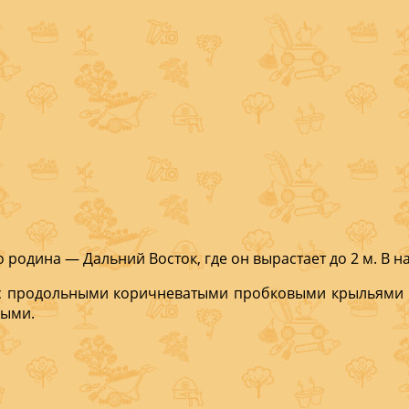
оди­на — Дальний Восток, где он вырастает до 2 м. В на
с про­дольными коричневатыми пробковыми крыльями ши
ными.