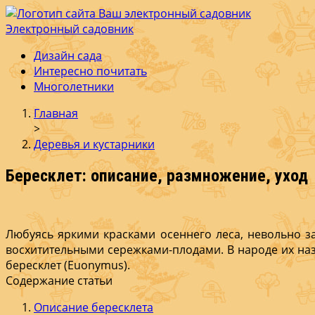
Электронный садовник
Ваш электронный садовник
Онлайн журнал для садовод и огродников.
Дизайн сада
Интересно почитать
Многолетники
Главная
>
Деревья и кустарники
Бересклет: описание, размножение, уход
Любуясь яркими кра­сками осеннего леса, не­вольно 
восхитительными сережка­ми-плодами. В народе их наз
бересклет (Euonymus).
Содержание статьи
Описание бересклета