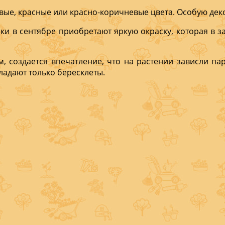
евые, красные или красно-коричневые цвета. Особую де
ки в сентябре при­обретают яркую окраску, которая в з
, создается впечатление, что на растении зависли па
адают только бе­ресклеты.