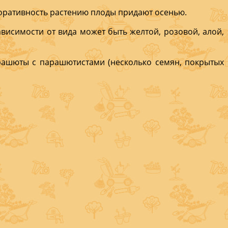
коративность растению плоды придают осенью.
ависимости от вида может быть желтой, розовой, алой,
рашю­ты с парашютистами (не­сколько семян, покрытых