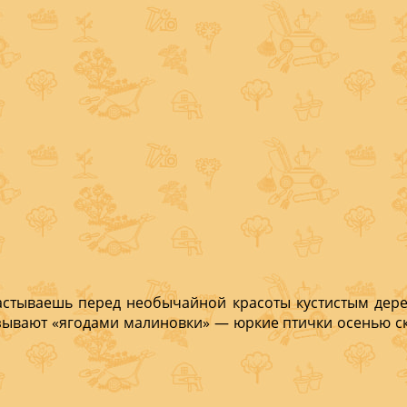
застываешь перед необычайной красоты ку­стистым де
ывают «ягодами ма­линовки» — юркие птички осенью ск