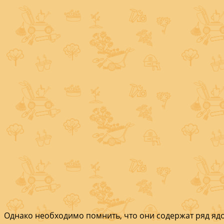
Однако необхо­димо помнить, что они со­держат ряд яд