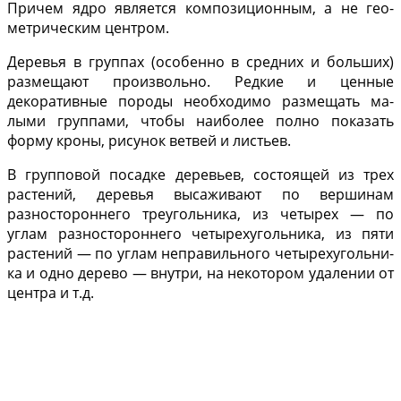
Причем ядро яв­ляется композиционным, а не гео­
метрическим центром.
Деревья в группах (особенно в средних и больших)
размещают про­извольно. Редкие и ценные
декоративные породы необходимо размещать ма­
лыми группами, чтобы наиболее пол­но показать
форму кроны, рисунок ветвей и листьев.
В групповой посадке деревьев, состоя­щей из трех
растений, деревья выса­живают по вершинам
разносторон­него треугольника, из четырех — по
углам разностороннего четыреху­гольника, из пяти
растений — по уг­лам неправильного четырехугольни­
ка и одно дерево — внутри, на неко­тором удалении от
центра и т.д.