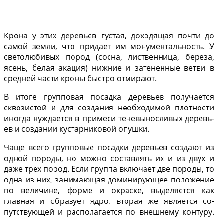
Крона у этих деревьев густая, дохо­дящая почти до
самой земли, что придает им монументальность. У
светолюбивых пород (сосна, ли­ственница, береза,
ясень, белая ака­ция) нижние и затененные ветви в
средней части кроны быстро отмирают.
В итоге групповая посадка деревьев получается
сквозистой и для создания необхо­димой плотности
иногда нуждается в примеси теневыносливых деревь­
ев и создании кустарниковой опуш­ки.
Чаще всего групповые посадки деревьев создают из
од­ной породы, но можно составлять их и из двух и
даже трех пород. Если группа включает две породы, то
одна из них, занимающая доминирующее положение
по величине, форме и ок­раске, выделяется как
главная и об­разует ядро, вторая же является со­
путствующей и располагается по внешнему контуру.