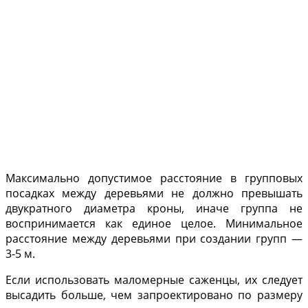
Мак­симально допустимое расстояние в групповых
посадках между дере­вьями не должно превы­шать
двукратного диа­метра кроны, иначе груп­па не
воспринимается как единое целое. Мини­мальное
расстояние между деревьями при создании групп —
3-5 м.
Если использовать маломерные саженцы, их следует
высадить больше, чем запроектировано по разме­ру