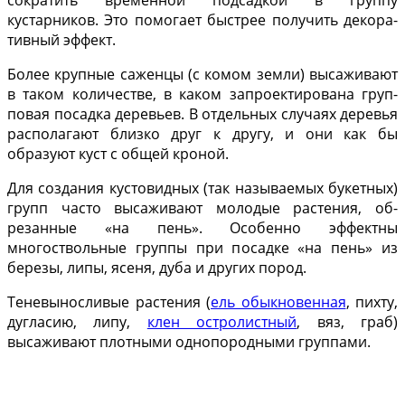
кустарников. Это помогает быстрее получить декора­
тивный эффект.
Более крупные саженцы (с комом земли) высаживают
в таком количе­стве, в каком запроектирована груп­
повая посадка деревьев. В отдельных случаях деревья
располагают близко друг к другу, и они как бы
образуют куст с общей кроной.
Для создания кустовидных (так называемых букетных)
групп часто высаживают молодые растения, об­
резанные «на пень». Особенно эф­фектны
многоствольные группы при посадке «на пень» из
березы, липы, ясеня, дуба и других пород.
Теневыносливые растения (
ель обыкновенная
, пихту,
дугласию, липу,
клен остроли­стный
, вяз, граб)
высаживают плот­ными однопородными группами.