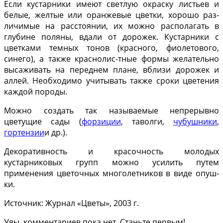
Если кустарники имеют светлую окраску листьев и
белые, желтые или оранжевые цветки, хорошо раз­
личимые на расстоянии, их можно располагать в
глубине поляны, вда­ли от дорожек. Кустарники с
цветка­ми темных тонов (красного, фиоле­тового,
синего), а также краснолис-тные формы желательно
высажи­вать на переднем плане, вблизи до­рожек и
аллей. Необходимо учиты­вать также сроки цветения
каждой породы.
Можно создать так называемые непрерывно
цветущие сады (
форзиции
, таволги,
чубушники
,
гортензии
и др.).
Декоративность и красочность молодых
кустарниковых групп мож­но усилить путем
применения цве­точных многолетников в виде опуш­
ки.
Источник: Журнал «Цветы», 2003 г.
Увы, комментариев пока нет. Станьте первым!