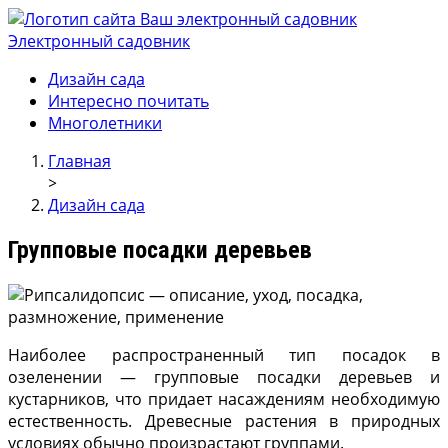
Электронный садовник
Ваш электронный садовник
Онлайн журнал для садовод и огродников.
Дизайн сада
Интересно почитать
Многолетники
Главная
>
Дизайн сада
Групповые посадки деревьев
Наиболее распространенный тип посадок в
озеленении — групповые посадки деревьев и
кустарни­ков, что придает насаждениям необ­ходимую
естественность. Древес­ные растения в природных
условиях обычно произрастают группами.