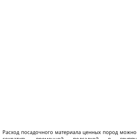
Расход посадочного материала ценных по­род можно
сократить временной подсадкой в группу