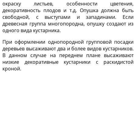
окрас­ку листьев, особенности цветения,
декоративность плодов и т.д. Опуш­ка должна быть
свободной, с высту­пами и западинами. Если
древесная группа многопородна, опушку со­здают из
одного вида кустарника.
При оформлении однопородной групповой посадки
деревьев высаживают два и более видов кустарников.
В данном случае на переднем плане высажи­вают
низкие декоративные кустар­ники с раскидистой
кроной.