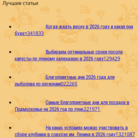
Лучшие статьи
Когда ждать весну в 2026 году и какая она
3
41833
будет
Выбираем оптимальные сроки посола
1
29429
капусты по лунному календарю в 2026 году
Благоприятные дни 2026 года для
0
22265
рыболова по регионам
Самые благоприятные дни для посадок в
2
21971
Подмосковье на 2026 год по луне
На каких условиях можно участвовать в
13
21087
сборе клубники в совхозе им. Ленина в 2026 году