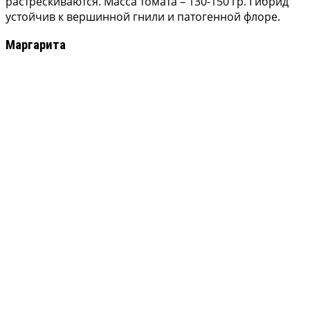
растрескиваются. Масса томата – 130-150 гр. Гибрид
устойчив к вершинной гнили и патогенной флоре.
Маргарита