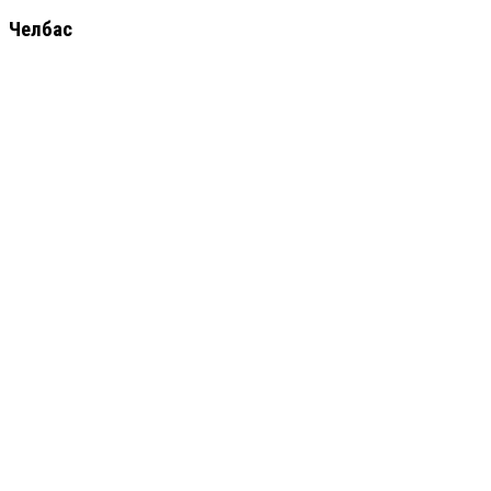
Челбас