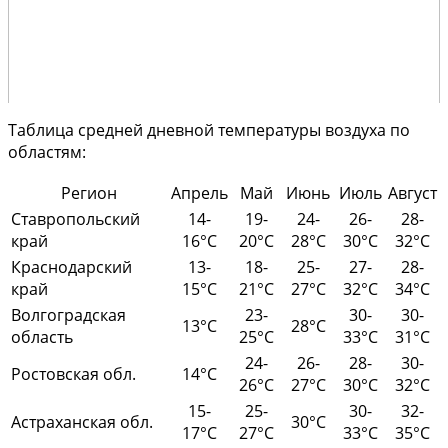
Таблица средней дневной температуры воздуха по
областям:
Регион
Апрель
Май
Июнь
Июль
Август
Ставропольский
14-
19-
24-
26-
28-
край
16°С
20°С
28°С
30°С
32°С
Краснодарский
13-
18-
25-
27-
28-
край
15°С
21°С
27°С
32°С
34°С
Волгоградская
23-
30-
30-
13°С
28°С
область
25°С
33°С
31°С
24-
26-
28-
30-
Ростовская обл.
14°С
26°С
27°С
30°С
32°С
15-
25-
30-
32-
Астраханская обл.
30°С
17°С
27°С
33°С
35°С