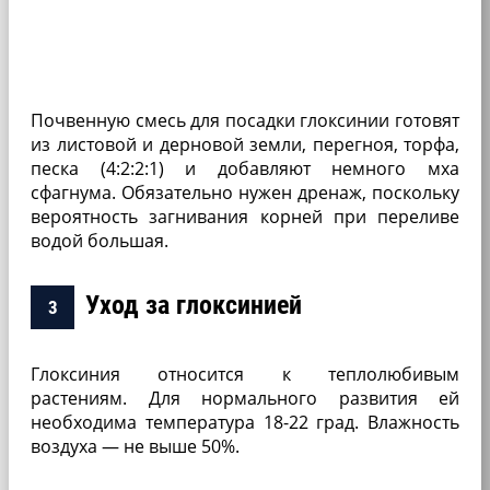
Почвенную смесь для посадки глоксинии го­товят
из листовой и дерно­вой земли, перегноя, тор­фа,
песка (4:2:2:1) и добав­ляют немного мха
сфагнума. Обязательно нужен дренаж, поскольку
вероятность загнивания корней при пере­ливе
водой большая.
Уход за глоксинией
Глоксиния отно­сится к теплолюби­вым
растениям. Для нормального разви­тия ей
необходима температура 18-22 град. Влажность
воздуха — не выше 50%.