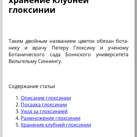
глоксинии
Таким двойным назва­нием цветок обязан бота­
нику и врачу Петеру Глоксину и ученому
Ботанического сада Боннского универси­тета
Вильгельму Синнингу.
Содержание статьи
Описание глоксинии
Посадка глоксинии
Уход за глоксинией
Размножение глоксинии
Хранение клубней глоксинии