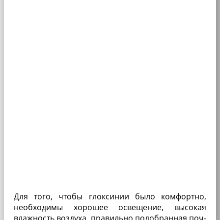
Для то­го, чтобы глоксинии было ком­фортно,
необходимы хо­рошее освещение, высо­кая
влажность воздуха, пра­вильно подобранная поч­