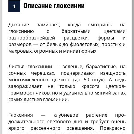
Описание глоксинии
Дыхание замирает, когда смотришь на
глоксинию с бархатными цветками
разнообразнейшей расцвет­ки, формы и
размеров — от белых до фиолетовых, про­стых и
махровых, огромных и миниатюрных.
Листья глоксинии — зеленые, бархатистые, на
сочных черешках, подчер­кивают изящность
много­численных цветков (до 50 штук). А ведь
заворажива­ет не только красота цветков-
граммофончиков, но и удивительно мягкий запах
самих листьев глоксинии.
Глоксиния — клубневое растение про­
должительного светового дня и требует очень
ярко­го рассеянного освещения. Прекрасно