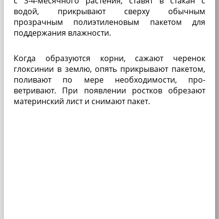
с 3-4-месячного растения, ставят в стакан с
водой, прикрывают сверху обычным
прозрачным полиэтилено­вым пакетом для
поддержа­ния влажности.
Когда обра­зуются корни, сажают чере­нок
глоксинии в землю, опять прикры­вают пакетом,
поливают по мере необходимости, про­
ветривают. При появлении ростков обрезают
материнс­кий лист и снимают пакет.