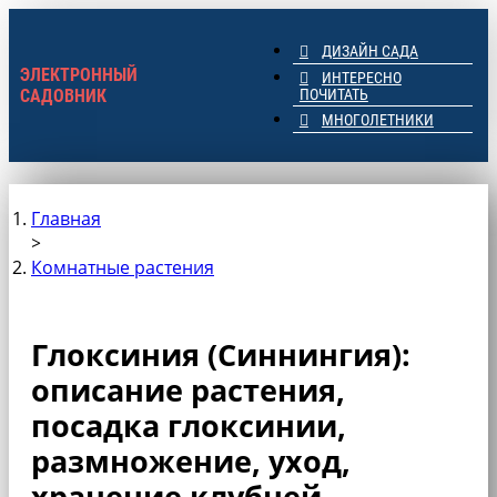
ДИЗАЙН САДА
ЭЛЕКТРОННЫЙ
ИНТЕРЕСНО
САДОВНИК
ПОЧИТАТЬ
МНОГОЛЕТНИКИ
Ваш электронный садовник
Онлайн журнал для садовод и огродников.
Главная
>
Комнатные растения
Глоксиния (Синнингия):
описание растения,
посадка глоксинии,
размножение, уход,
хранение клубней