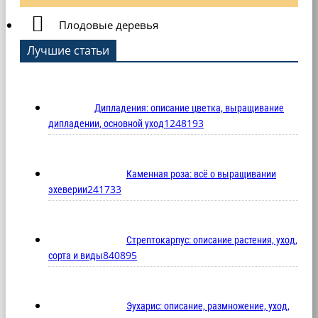
Плодовые деревья
Лучшие статьи
Дипладения: описание цветка, выращивание
12
48193
дипладении, основной уход
Каменная роза: всё о выращивании
2
41733
эхеверии
Стрептокарпус: описание растения, уход,
8
40895
сорта и виды
Эухарис: описание, размножение, уход,