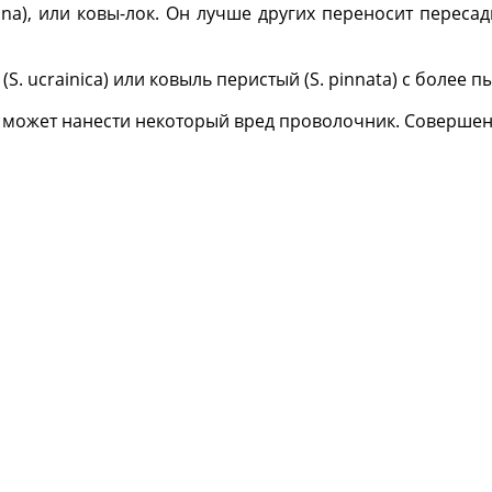
na), или ковы-лок. Он лучше других переносит пересадк
 ucrainica) или ковыль перистый (S. pinnata) с более 
м может нанес­ти некоторый вред проволочник. Соверше