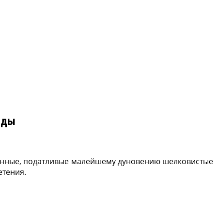
иды
Длинные, податливые ма­лейшему дуновению шелковистые
етения.