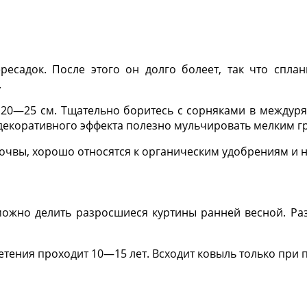
садок. После этого он долго болеет, так что сплан
.
20—25 см. Тщательно боритесь с сорняками в междуря
 декоративного эффекта полезно мульчировать мел­ким 
чвы, хорошо относятся к ор­ганическим удобрениям и 
жно делить разросшиеся куртины ранней весной. Раз
ветения проходит 10—15 лет. Всходит ковыль только при