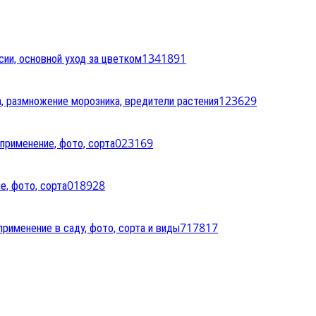
13
41891
сии, основной уход за цветком
1
23629
а, размножение морозника, вредители растения
0
23169
 применение, фото, сорта
0
18928
е, фото, сорта
7
17817
применение в саду, фото, сорта и виды