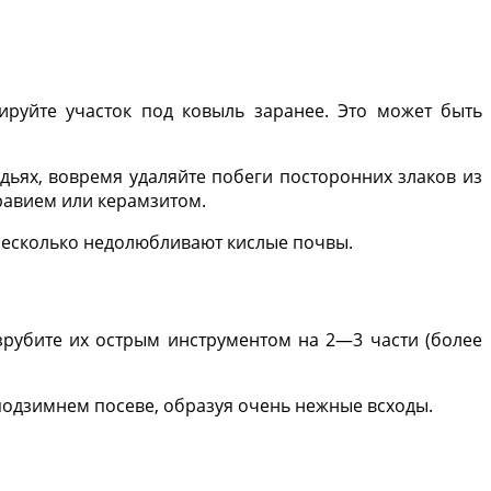
ируйте участок под ковыль зара­нее. Это может быть
дьях, вовремя удаляйте побеги посторонних злаков из
гравием или керамзитом.
несколько недолюбливают кислые почвы.
рубите их острым инструмен­том на 2—3 части (более
 подзимнем посеве, образуя очень нежные всходы.