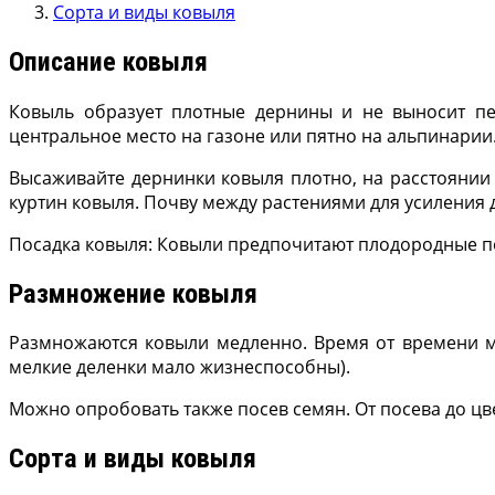
Сорта и виды ковыля
Описание ковыля
Ковыль образует плотные дернины и не выносит пере
центральное место на газоне или пятно на альпи­нарии
Высаживайте дернинки ковыля плотно, на расстоянии 
куртин ковыля. Почву между растения­ми для усиления
Посадка ковыля: Ковыли предпочитают плодородные по
Размножение ковыля
Размножаются ковыли медленно. Время от времени мо
мелкие деленки мало жизнеспособны).
Мож­но опробовать также посев семян. От посева до ц
Сорта и виды ковыля