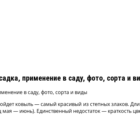
садка, применение в саду, фото, сорта и в
одойдет ко­выль — самый красивый из степных злаков. 
ц мая — июнь). Единственный недостаток — крат­кость цв