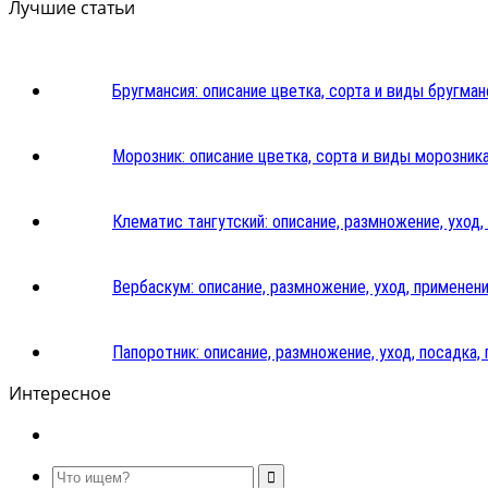
Лучшие статьи
Бругмансия: описание цветка, сорта и виды бругман
Морозник: описание цветка, сорта и виды морозник
Клематис тангутский: описание, размножение, уход,
Вербаскум: описание, размножение, уход, применени
Папоротник: описание, размножение, уход, посадка, 
Интересное