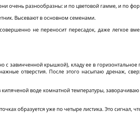
они очень разнооб­разны: и по цветовой гам­ме, и по форм
етник. Высе­вают в основном семенами.
совершенно не пе­реносит пересадок, даже легкое вм
но с завинченной крышкой), кладу ее в го­ризонтальное
ж­ные отверстия. После это­го насыпаю дренаж, свер
в кипяченой воде ком­натной температуры, заво­рачиваю
очках образуется уже по четыре листика. Это сигнал, чт