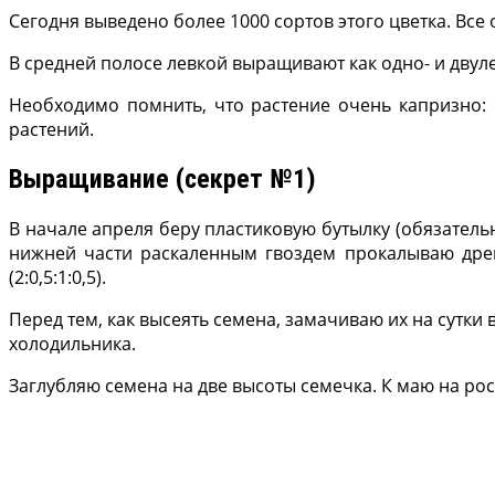
Сегодня выведено бо­лее 1000 сортов этого цветка. Все 
В средней полосе лев­кой выращивают как од­но- и двул
Необходимо помнить, что растение очень кап­ризно: 
растений.
Выращивание (секрет №1)
В начале апреля беру пластиковую бутылку (обя­затель
нижней части раскаленным гвоз­дем прокалываю дрена
(2:0,5:1:0,5).
Перед тем, как высеять семена, замачиваю их на сутки 
холодиль­ника.
Заглубляю семена на две высоты семечка. К маю на рост