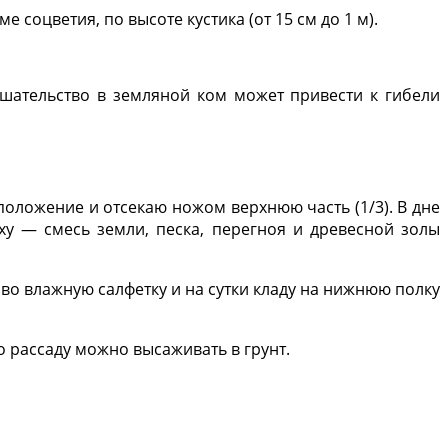
е соцветия, по высоте кустика (от 15 см до 1 м).
ешательство в земляной ком может при­вести к гибели
 положение и отсекаю ножом верхнюю часть (1/3). В дне
­ху — смесь земли, песка, перегноя и древесной золы
 во влажную сал­фетку и на сутки кладу на нижнюю полку
о рассаду можно высаживать в грунт.