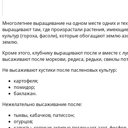
Многолетнее выращивание на одном месте одних и тех 
выращивают там, где произрастали растения, имеющие
культур (гороха, фасоли), которые обогащают землю азо
землю.
Кроме этого, клубнику выращивают после и вместе с лу
высаживают после моркови, редиса, редьки, свеклы по
Не высаживают кустики после пасленовых культур:
картофеля;
помидор;
баклажан.
Нежелательно высаживание после:
тыквы, кабачков, патиссон;
огурцов;
капусты, которая активно поглощает азот, фосфор 