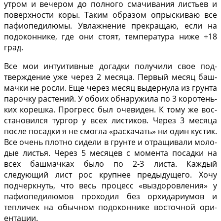
утром и вечером до пол­ного смачивания листьев и
поверхности коры. Таким образом опрыскиваю все
пафиопедилюмы. Увлаж­нение прекращаю, если на
подоконнике, где они сто­ят, температура ниже +18
град.
Все мои интуитивные догадки получили свое под­
тверждение уже через 2 ме­сяца. Первый месяц баш­
мачки не росли. Еще через месяц выдернула из грунта
парочку растений. У обоих обнаружила по 3 коротень­
ких корешка. Прогресс был очевиден. К тому же вос­
становился тургор у всех листиков. Через 3 месяца
после посадки я не смогла «раскачать» ни один кустик.
Все очень плотно сидели в грунте и отращивали моло­
дые листья. Через 5 месяцев с мо­мента посадки на
всех баш­мачках было по 2-3 листа. Каждый
следующий лист рос крупнее предыдущего. Хочу
подчеркнуть, что весь процесс «выздоровления» у
пафиопедилюмов про­ходил без орхидариумов и
тепличек на обычном по­доконнике восточной ори­
ентации.