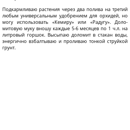
Подкармливаю растения через два полива на тре­тий
любым универсальным удобрением для орхидей, но
могу использовать «Кемиру» или «Радугу». Доло­
митовую муку вношу каждые 5-6 месяцев по 1 ч.л. на
лит­ровый горшок. Высыпаю до­ломит в стакан воды,
энер­гично взбалтываю и проли­ваю тонкой струйкой
грунт.