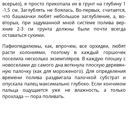
всерьез), я просто прико­пала их в грунт на глубину 1
-1,5 см. Заглублять не бо­ялась. Во-первых, счита­ется,
что башмачки любят небольшое заглубление, а, во-
вторых, при задуманной мной системе полива вер­
хние 2-3 см грунта должны были почти всегда
оставать­ся сухими.
Пафиопедилюмы, как, впрочем, все орхидеи, любят
расти колониями, по­этому в каждый горшочек
поселила несколько экзем­пляров. В каждую плошку с
новоселами до самого дна воткнула плоскую деревян­
ную палочку (как для моро­женого). Для определения
времени полива раздвигала палочкой субстрат и
опуска­ла палец максимально глу­боко. Если кончиком
паль­ца ощущается уже не влаж­ность, а только
прохлада — пора поливать.