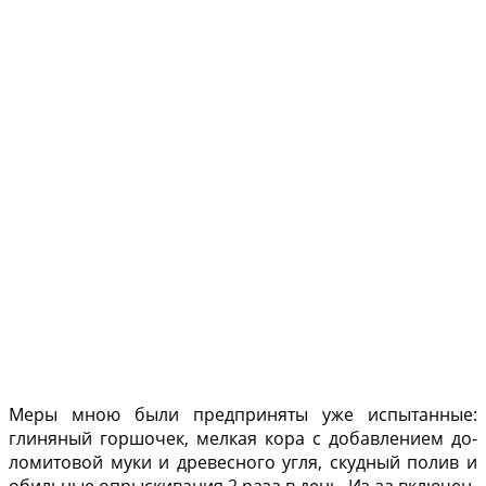
Меры мною были пред­приняты уже испытанные:
глиняный горшочек, мел­кая кора с добавлением до­
ломитовой муки и древес­ного угля, скудный полив и
обильные опрыскивания 2 раза в день. Из-за включен­