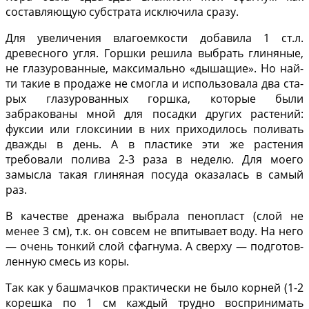
составля­ющую субстрата исключила сразу.
Для увеличения влагоемкости добавила 1 ст.л.
древесного угля. Горшки решила выбрать глиняные,
не глазурованные, макси­мально «дышащие». Но най­
ти такие в продаже не смог­ла и использовала два ста­
рых глазурованных горшка, которые были
забракованы мной для посадки других растений:
фуксии или глок­синии в них приходилось поливать
дважды в день. А в пластике эти же растения
требовали полива 2-3 раза в неделю. Для моего
замысла такая глиняная посуда ока­залась в самый
раз.
В качестве дренажа вы­брала пенопласт (слой не
менее 3 см), т.к. он совсем не впитывает воду. На него
— очень тонкий слой сфаг­нума. А сверху — подготов­
ленную смесь из коры.
Так как у башмачков практически не было корней (1-2
корешка по 1 см каж­дый трудно воспринимать