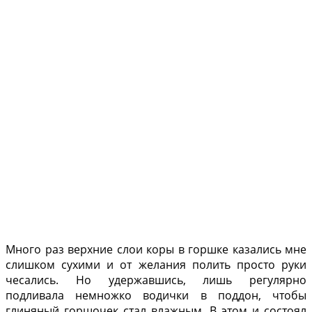
Много раз верхние слои коры в горшке казались мне
слишком су­хими и от желания полить просто руки
чесались. Но удержавшись, лишь регу­лярно
подливала немнож­ко водички в поддон, что­бы
глиняный горшочек стал влажным. В этом и состоял