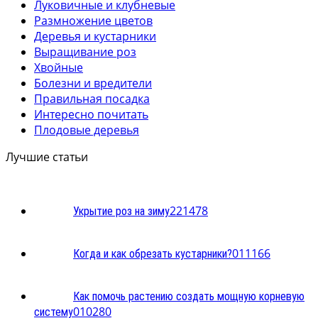
Луковичные и клубневые
Размножение цветов
Деревья и кустарники
Выращивание роз
Хвойные
Болезни и вредители
Правильная посадка
Интересно почитать
Плодовые деревья
Лучшие статьи
2
21478
Укрытие роз на зиму
0
11166
Когда и как обрезать кустарники?
Как помочь растению создать мощную корневую
0
10280
систему