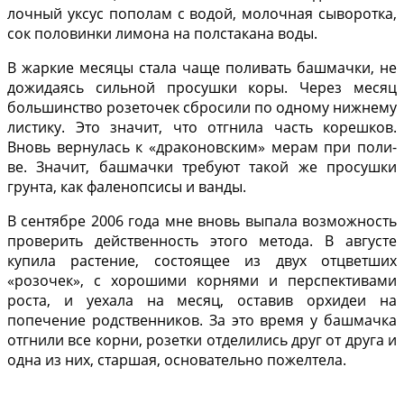
лочный уксус пополам с во­дой, молочная сыворотка,
сок половинки лимона на полстакана воды.
В жаркие месяцы ста­ла чаще поливать башмач­ки, не
дожидаясь сильной просушки коры. Через ме­сяц
большинство розеточек сбросили по одному нижне­му
листику. Это значит, что отгнила часть корешков.
Вновь вернулась к «драконовским» мерам при поли­
ве. Значит, башмачки тре­буют такой же просушки
грунта, как фаленопсисы и ванды.
В сентябре 2006 года мне вновь выпала возмож­ность
проверить действен­ность этого метода. В ав­густе
купила растение, со­стоящее из двух отцветших
«розочек», с хорошими кор­нями и перспективами
рос­та, и уехала на месяц, оста­вив орхидеи на
попечение родственников. За это вре­мя у башмачка
отгнили все корни, розетки отделились друг от друга и
одна из них, старшая, основательно по­желтела.