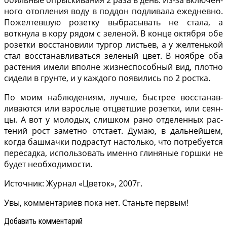
ного отопления воду в под­дон подливала ежедневно.
Пожелтевшую розетку выбрасывать не стала, а
воткнула в кору рядом с зе­леной. В конце октября обе
розетки восстановили тургор листьев, а у желтень­кой
стал восстанавливать­ся зеленый цвет. В ноябре оба
растения имели впол­не жизнеспособный вид, плотно
сидели в грунте, и у каждого появились по 2 ростка.
По моим наблюдениям, лучше, быстрее восстанав­
ливаются или взрослые от­цветшие розетки, или сеян­
цы. А вот у молодых, слиш­ком рано отделенных рас­
тений рост заметно отста­ет. Думаю, в дальнейшем,
когда башмачки подрастут настолько, что потребуется
пересадка, использовать именно глиняные горшки не
будет необходимости.
Источник: Журнал «Цветок», 2007г.
Увы, комментариев пока нет. Станьте первым!
Добавить комментарий