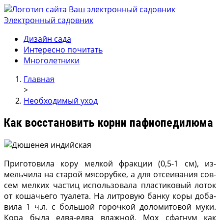
Электронный садовник
Ваш электронный садовник
Онлайн журнал для садовод и огродников.
Дизайн сада
Интересно почитать
Многолетники
Главная
>
Необходимый уход
Как восстановить корни пафиопедилюма
Приготовила кору мел­кой фракции (0,5-1 см), из­
мельчила на старой мясо­рубке, а для отсеивания сов­
сем мелких частиц исполь­зовала пластиковый лоток
от кошачьего туалета. На литровую банку коры доба­
вила 1 ч.л. с большой гороч­кой доломитовой муки.
Ко­ра была едва-едва влажной. Мох сфагнум как