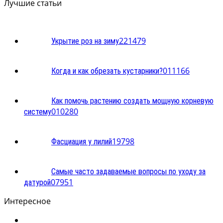
Лучшие статьи
2
21479
Укрытие роз на зиму
0
11166
Когда и как обрезать кустарники?
Как помочь растению создать мощную корневую
0
10280
систему
1
9798
Фасциация у лилий
Самые часто задаваемые вопросы по уходу за
0
7951
датурой
Интересное