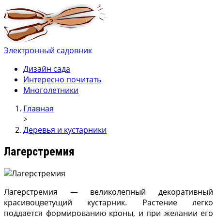
Электронный садовник
Ваш электронный садовник
Онлайн журнал для садовод и огродников.
Дизайн сада
Интересно почитать
Многолетники
Главная
>
Деревья и кустарники
Лагерстремия
Лагерстремия — великолепный декоративный
красивоцветущий кустарник. Растение легко
поддается формированию кроны, и при желании его