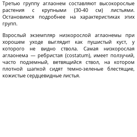
Третью группу аглаонем составляют высокорослые
растения с крупными (30-40 см) листьями.
Остановимся подроб­нее на характерис­тиках этих
групп.
Взрослый экземпляр низкорослой аглаонемы при
хорошем уходе выглядит как пушистый куст, у
которого не видно ствола. Самая низ­корослая
аглаонема — реб­ристая (costatum), имеет ползучий,
часто подземный, ветвящийся ствол, на кото­ром
плотной шапкой сидят темно-зеленые блестящие,
кожистые сердцевидные листья.