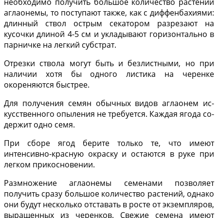
необходимо получить большое количество растений
аглаонемы, то поступают также, как с диффенбахиями:
длинный ствол острым секатором разрезают на
кусочки длиной 4-5 см и укладывают горизонтально в
парничке на легкий субстрат.
Отрезки ствола могут быть и безлистными, но при
наличии хотя бы одного листика на черенке
окореняются быстрее.
Для получения семян обычных видов аглаонем ис­
кусственного опыления не требуется. Каждая ягода со­
держит одно семя.
При сборе ягод берите только те, что имеют
интенсивно-красную окраску и остаются в руке при
легком прикосновении.
Размножение аглаонемы семенами позволя­ет
получить сразу большое количество растений, однако
они будут несколько отставать в росте от экземпляров,
выращенных из черенков. Свежие семена имеют