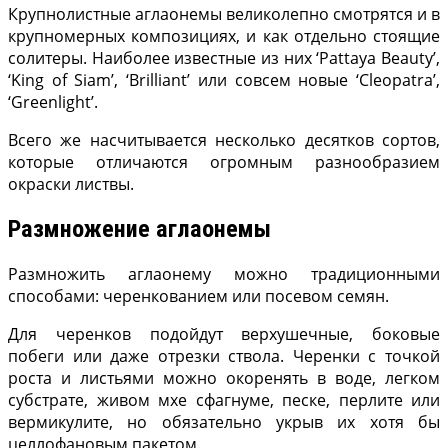
Крупнолистные аглаонемы великолепно смотрятся и в
крупномерных компози­циях, и как отдельно сто­ящие
солитеры. Наиболее известные из них ‘Pattaya Beauty’,
‘King of Siam’, ‘Brilliant’ или совсем новые ‘Cleopatra’,
‘Greenlight’.
Всего же насчитывается несколько десятков сор­тов,
которые отличаются огромным разнообразием
окраски листвы.
Размножение аглаонемы
Размножить аглаонему можно традиционными
способами: черенкованием или посевом семян.
Для черенков подойдут верхушечные, боковые
побеги или даже отрезки ствола. Черенки с точкой
роста и листьями можно окоренять в воде, легком
субстрате, живом мхе сфагнуме, песке, перлите или
вермикулите, но обяза­тельно укрыв их хотя бы
целлофановым пакетом.