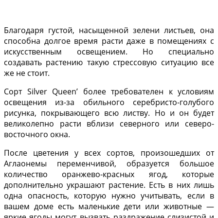
Благодаря гус­той, насыщенной зелени листьев, она
способна дол­гое время расти даже в по­мещениях с
искусственным освещением. Но специаль­но
создавать растению та­кую стрессовую ситуацию все
же не стоит.
Сорт Silver Queen’ более требователен к условиям
освещения из-за обильного серебристо-го­лубого
рисунка, покрыва­ющего всю листву. Но и он будет
великолепно расти вблизи северного или севе­ро-
восточного окна.
После цветения у всех сортов, произошедших от
Аглаонемы переменчивой, образу­ется большое
количество оранжево-красных ягод, ко­торые
дополнительно укра­шают растение. Есть в них лишь
одна опасность, кото­рую нужно учитывать, если в
вашем доме есть маленькие дети или животные —
яркие ягоды могут вызвать раз­дражение слизистой и