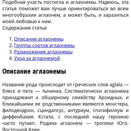
Подобная участь постигла и аглаонемы. Наде­юсь, эта
статья поможет вам лучше ориентировать­ся во всем
многообразии аглаонем, а может быть, и заразиться
моей любовью к ним.
Содержание статьи
Описание аглаонемы
Группы сортов аглаонемы
Размножение аглаонемы
Уход за аглаонемой
Описание аглаонемы
Название рода происходит от греческих слов aglala —
блеск и пета — тычинка. Систематически аглаонема
принадлежит к обширному семейству Аро­идных, и
ближайшими ее родственниками являются монстера,
филодендрон, сциндапсус, антуриум, спатифиллум и
диффенбахия. Кстати, с последней нашу героиню
часто путают. Родина аглаонем — тропики Юго-
Восточной Азии.