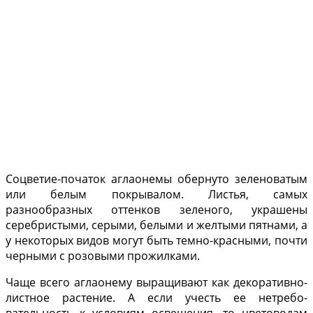
Соцветие-початок аглаонемы обернуто зеленоватым
или белым покрывалом. Лис­тья, самых
разнообразных оттенков зеленого, укра­шены
серебристыми, серыми, белыми и желтыми пятнами, а
у некоторых видов могут быть темно-крас­ными, почти
черными с розовыми прожилками.
Чаще всего аглаонему выращивают как декоративно-
листное растение. А если учесть ее нетребо­
вательность к условиям освещения, то цветоводам