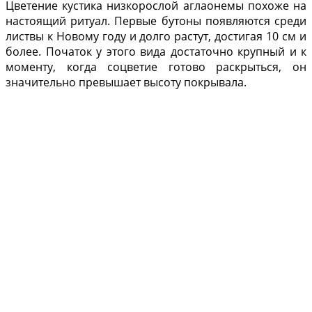
Цветение кустика низ­корослой аглаонемы похо­же на
настоящий ритуал. Первые бутоны появляются среди
листвы к Новому го­ду и долго растут, достигая 10 см и
более. Початок у этого вида достаточно круп­ный и к
моменту, когда соц­ветие готово раскрыться, он
значительно превышает высоту покрывала.