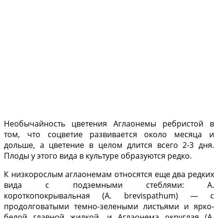
Необы­чайность цветения Аглаонемы реб­ристой в
том, что соцветие развивается около месяца и
дольше, а цветение в целом длится всего 2-3 дня.
Плоды у этого вида в культуре об­разуются редко.
К низкорослым аглаонемам относятся еще два редких
вида с подземными стеблями: А.
короткопокрывальная (A. brevispathum) — с
продолговатыми темно-зелеными листьями и яр­ко-
белой главной жилкой, и Аглаонема округлая (A.