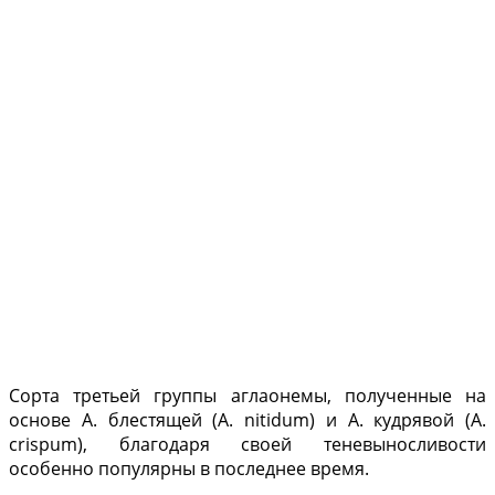
Сорта третьей группы аглаонемы, полученные на
основе А. блестящей (A. nitidum) и А. кудрявой (A.
crispum), бла­годаря своей теневынос­ливости
особенно попу­лярны в последнее время.