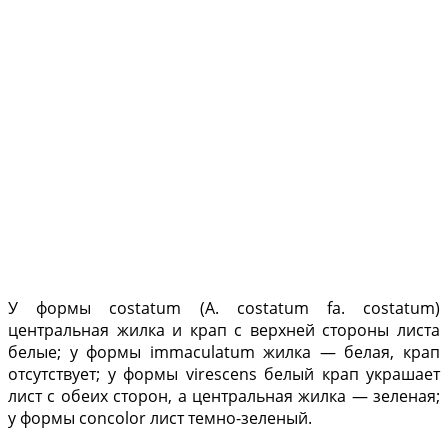
У формы costatum (A. costatum fa. costatum)
центральная жилка и крап с верхней стороны листа
бе­лые; у формы immaculatum жилка — белая, крап
отсутс­твует; у формы virescens бе­лый крап украшает
лист с обеих сторон, а централь­ная жилка — зеленая;
у фор­мы concolor лист темно-зе­леный.