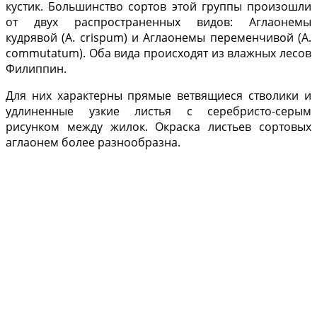
кустик. Большинство сор­тов этой группы произош­ли
от двух распространен­ных видов: Аглаонемы
кудрявой (А. crispum) и Аглаонемы переменчивой (A.
commutatum). Оба вида происходят из влажных ле­сов
Филиппин.
Для них ха­рактерны прямые ветвящи­еся стволики и
удлиненные узкие листья с серебристо-серым
рисунком между жи­лок. Окраска листьев сорто­вых
аглаонем более разно­образна.