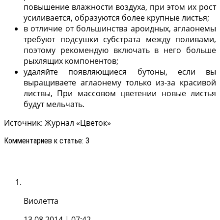
повышение влажности воздуха, при этом их рост
усиливается, обра­зуются более крупные листья;
в отличие от большинства ароидных, аглаонемы
тре­буют подсушки субстрата между поливами,
поэтому реко­мендую включать в него больше
рыхлящих компонентов;
удаляйте появляющиеся бутоны, если вы
выращивае­те аглаонему только из-за красивой
листвы, При массовом цветении новые листья
будут мельчать.
Источник: Журнал «Цветок»
Комментариев к статье: 3
Виолетта
13.08.2014
| 07:42