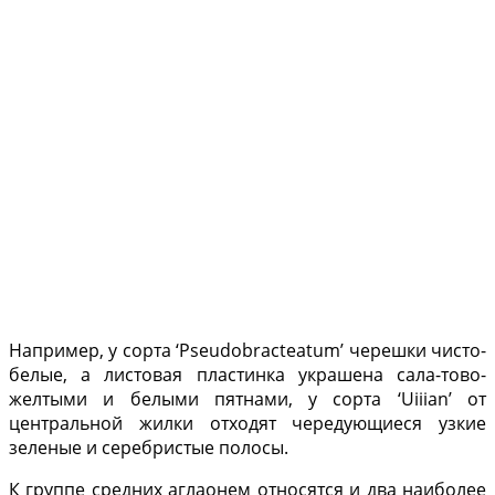
Например, у сорта ‘Pseudobracteatum’ череш­ки чисто-
белые, а листовая пластинка украшена сала-тово-
желтыми и белыми пятнами, у сорта ‘Uiiian’ от
центральной жилки отхо­дят чередующиеся узкие
зеленые и серебристые по­лосы.
К группе средних агла­онем относятся и два на­иболее