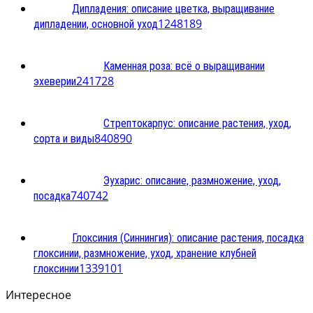
Дипладения: описание цветка, выращивание
12
48189
дипладении, основной уход
Каменная роза: всё о выращивании
2
41728
эхеверии
Стрептокарпус: описание растения, уход,
8
40890
сорта и виды
Эухарис: описание, размножение, уход,
7
40742
посадка
Глоксиния (Синнингия): описание растения, посадка
глоксинии, размножение, уход, хранение клубней
13
39101
глоксинии
Интересное