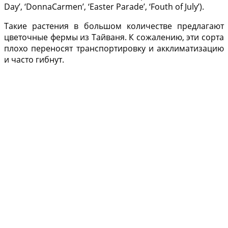
Day’, ‘DonnaCarmen’, ‘Easter Parade’, ‘Fouth of July’).
Та­кие растения в большом ко­личестве предлагают
цвето­чные фермы из Тайваня. К сожалению, эти сорта
пло­хо переносят транспорти­ровку и акклиматизацию
и часто гибнут.