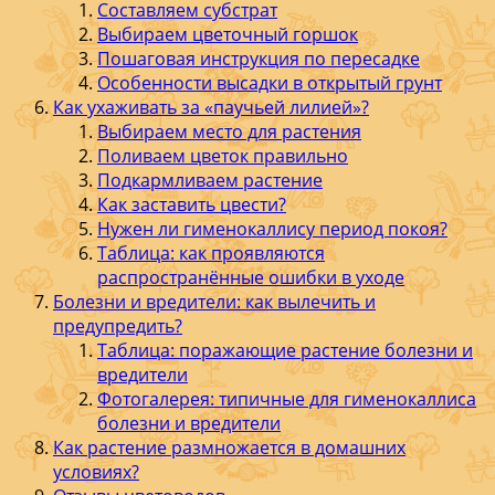
Составляем субстрат
Выбираем цветочный горшок
Пошаговая инструкция по пересадке
Особенности высадки в открытый грунт
Как ухаживать за «паучьей лилией»?
Выбираем место для растения
Поливаем цветок правильно
Подкармливаем растение
Как заставить цвести?
Нужен ли гименокаллису период покоя?
Таблица: как проявляются
распространённые ошибки в уходе
Болезни и вредители: как вылечить и
предупредить?
Таблица: поражающие растение болезни и
вредители
Фотогалерея: типичные для гименокаллиса
болезни и вредители
Как растение размножается в домашних
условиях?