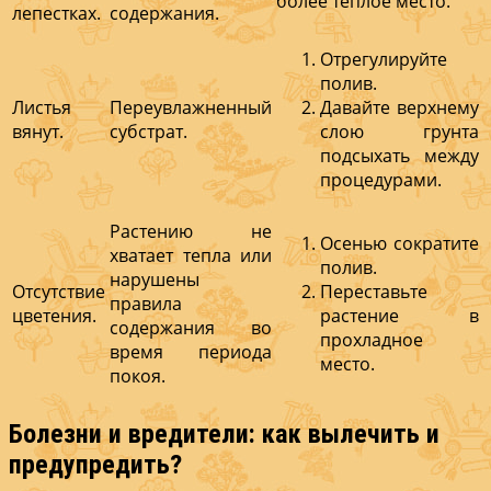
более тёплое место.
лепестках.
содержания.
Отрегулируйте
полив.
Листья
Переувлажненный
Давайте верхнему
вянут.
субстрат.
слою грунта
подсыхать между
процедурами.
Растению не
Осенью сократите
хватает тепла или
полив.
нарушены
Отсутствие
Переставьте
правила
цветения.
растение в
содержания во
прохладное
время периода
место.
покоя.
Болезни и вредители: как вылечить и
предупредить?