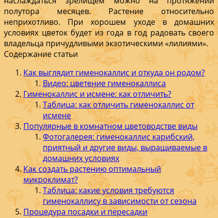
наслаждаться зрелищем можно на протяжении
полутора месяцев. Растение относительно
неприхотливо. При хорошем уходе в домашних
условиях цветок будет из года в год радовать своего
владельца причудливыми экзотическими «лилиями».
Содержание статьи
Как выглядит гименокаллис и откуда он родом?
Видео: цветение гименокаллиса
Гименокаллис и исмене: как отличить?
Таблица: как отличить гименокаллис от
исмене
Популярные в комнатном цветоводстве виды
Фотогалерея: гименокаллис карибский,
приятный и другие виды, выращиваемые в
домашних условиях
Как создать растению оптимальный
микроклимат?
Таблица: какие условия требуются
гименокаллису в зависимости от сезона
Процедура посадки и пересадки