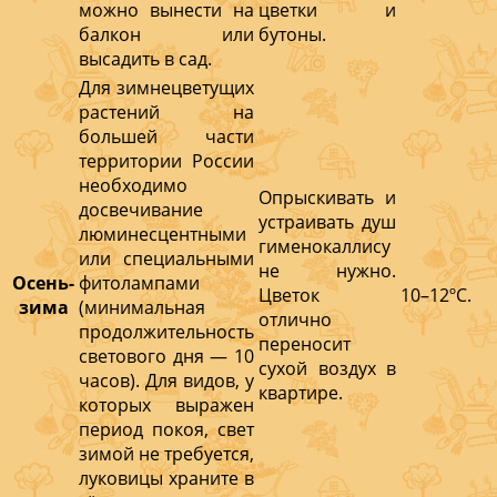
можно вынести на
цветки и
балкон или
бутоны.
высадить в сад.
Для зимнецветущих
растений на
большей части
территории России
необходимо
Опрыскивать и
досвечивание
устраивать душ
люминесцентными
гименокаллису
или специальными
не нужно.
Осень-
фитолампами
Цветок
10–12ºС.
зима
(минимальная
отлично
продолжительность
переносит
светового дня — 10
сухой воздух в
часов). Для видов, у
квартире.
которых выражен
период покоя, свет
зимой не требуется,
луковицы храните в