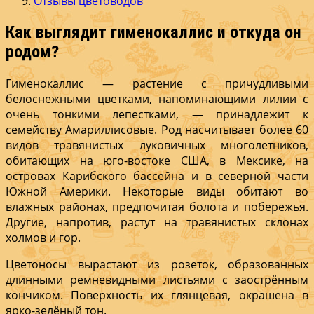
Отзывы цветоводов
Как выглядит гименокаллис и откуда он
родом?
Гименокаллис — растение с причудливыми
белоснежными цветками, напоминающими лилии с
очень тонкими лепестками, — принадлежит к
семейству Амариллисовые. Род насчитывает более 60
видов травянистых луковичных многолетников,
обитающих на юго-востоке США, в Мексике, на
островах Карибского бассейна и в северной части
Южной Америки. Некоторые виды обитают во
влажных районах, предпочитая болота и побережья.
Другие, напротив, растут на травянистых склонах
холмов и гор.
Цветоносы вырастают из розеток, образованных
длинными ремневидными листьями с заострённым
кончиком. Поверхность их глянцевая, окрашена в
ярко-зелёный тон.