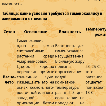
влажность.
Таблица: какие условия требуются гименокаллису в
зависимости от сезона
Температ
Сезон
Освещение
Влажность
режи
Гименокаллис —
одно из самых
Влажность для
светолюбивых
гименокаллиса
растений среди
несущественна.
Амариллисовых.
В сильную жару
Цветок хорошо
полезны
23–25ºС.
переносит прямые
опрыскивания
того 
Весна-
солнечные лучи.
водой
растение
лето
Размещайте его на
комнатной
отцветё
окнах южной, юго-
температуры
понижают 
восточной или юго-
раз в 2–3 дня,
18ºС.
западной
если капли не
ориентации. Летом
попадают на