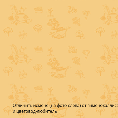
Отличить исмене (на фото слева) от гименокаллис
и цветовод-любитель