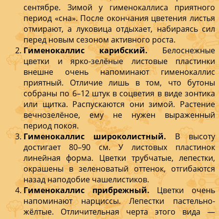
сентябре. Зимой у гименокаллиса приятного
период «сна». После окончания цветения листья
отмирают, а луковица отдыхает, набираясь сил
перед новым сезоном активного роста.
Гименокаллис карибский.
Белоснежные
цветки и ярко-зелёные листовые пластинки
внешне очень напоминают гименокаллис
приятный. Отличие лишь в том, что бутоны
собраны по 6–12 штук в соцветия в виде зонтика
или щитка. Распускаются они зимой. Растение
вечнозелёное, ему не нужен выраженный
период покоя.
Гименокаллис широколистный.
В высоту
достигает 80–90 см. У листовых пластинок
линейная форма. Цветки трубчатые, лепестки,
окрашены в зеленоватый оттенок, отгибаются
назад наподобие чашелистиков.
Гименокаллис прибрежный.
Цветки очень
напоминают нарциссы. Лепестки пастельно-
жёлтые. Отличительная черта этого вида —