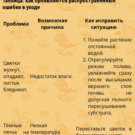
Таблица: как проявляются распространённые
ошибки в уходе
Возможная
Как исправить
Проблема
причина
ситуацию
Полейте растение
отстоянной
водой.
Отрегулируйте
Цветки
режим полива,
жухнут,
увлажняйте сразу
опадают,
Недостаток влаги.
после высыхания
листья
верхнего слоя
бледнеют.
почвы, не
допуская полного
пересушивания
субстрата.
Тёмные
Низкая
Переставьте цветок в
пятна на
температура