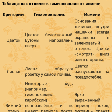
Таблица: как отличить гименокаллис от исмене
Критерии
Гименокаллис
Исмене
Основания
тычинок внутри
чашечки всегда
Цветок белоснежный.
окрашены в
Цветок
Бутоны направлены
зеленоватый
вверх.
оттенок. Цветки
«смотрят» вниз
или в стороны.
Цветки
Листья образуют
Листья
распускаются на
розетку у самой почвы.
псевдостебле.
Некоторые виды
(например,
гименокаллис
Ярко
карибский)
выраженный
Зимний
вечнозелёные и не
период покоя,
отдых
имеют периода покоя,
луковицы хранят