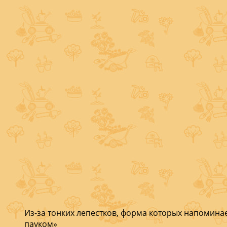
Из-за тонких лепестков, форма которых напомина
пауком»