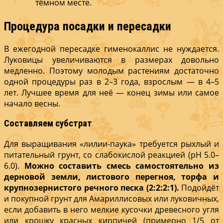
тёмном месте.
Процедура посадки и пересадки
В ежегодной пересадке гименокаллис не нуждается.
Луковицы увеличиваются в размерах довольно
медленно. Поэтому молодым растениям достаточно
одной процедуры раз в 2–3 года, взрослым — в 4–5
лет. Лучшее время для неё — конец зимы или самое
начало весны.
Составляем субстрат
Для выращивания «лилии-паука» требуется рыхлый и
питательный грунт, со слабокислой реакцией (pH 5.0–
6.0).
Можно составить смесь самостоятельно из
дерновой земли, листового перегноя, торфа и
крупнозернистого речного песка (2:2:2:1).
Подойдёт
и покупной грунт для Амариллисовых или луковичных,
если добавить в него мелкие кусочки древесного угля
или крошку красных кирпичей (примерно 1/5 от